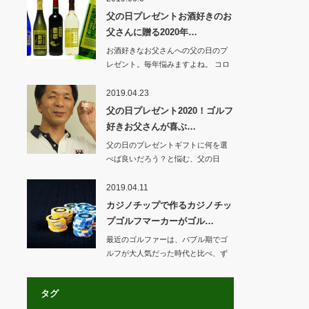
父の日プレゼントお酒好きのお
父さんに贈る2020年…
お酒好きなお父さんへの父の日のプ
レゼント。毎年悩みますよね。 コロ
ナ禍で自宅で…
2019.04.23
父の日プレゼント2020！ゴルフ
好きお父さんが喜ぶ…
父の日のプレゼントギフトに何を選
べば良いだろう？と悩む、父の日
前。ゴルフ好きな…
2019.04.11
カジノチップで作るカジノチッ
プゴルフマーカーがゴル…
最近のゴルファーは、バブル期でゴ
ルフが大人気だった時代と比べ、ず
いぶんお洒落に…
タグ