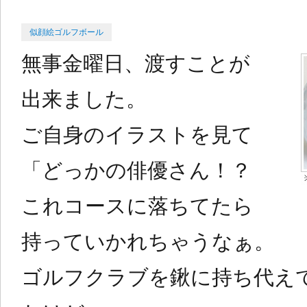
Categories
Posted
似顔絵ゴルフボール
on
無事金曜日、渡すことが
出来ました。
ご自身のイラストを見て
「どっかの俳優さん！？
これコースに落ちてたら
持っていかれちゃうなぁ。
ゴルフクラブを鍬に持ち代え