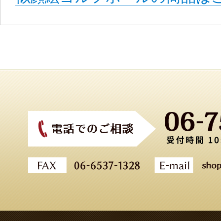
投
稿
の
ペ
ー
ジ
送
り