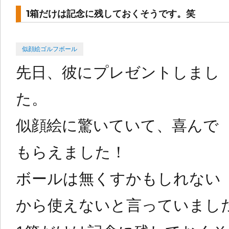
1箱だけは記念に残しておくそうです。笑
Categories
Posted
似顔絵ゴルフボール
on
先日、彼にプレゼントしまし
た。
似顔絵に驚いていて、喜んで
もらえました！
ボールは無くすかもしれない
から使えないと言っていまし