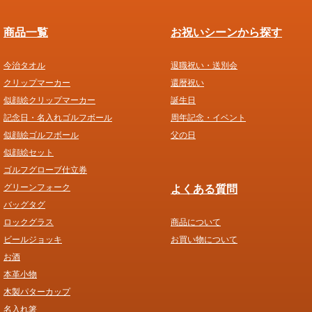
商品一覧
お祝いシーンから探す
今治タオル
退職祝い・送別会
クリップマーカー
還暦祝い
似顔絵クリップマーカー
誕生日
記念日・名入れゴルフボール
周年記念・イベント
似顔絵ゴルフボール
父の日
似顔絵セット
ゴルフグローブ仕立券
グリーンフォーク
よくある質問
バッグタグ
ロックグラス
商品について
ビールジョッキ
お買い物について
お酒
本革小物
木製パターカップ
名入れ箸