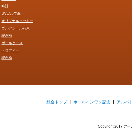
時計
UVゴルフ傘
オリジナルクッキー
ゴルフボール花束
記念額
ボールケース
トロフィー
記念楯
総合トップ
ホールインワン記念
アルバ
Copyright 2017 アー