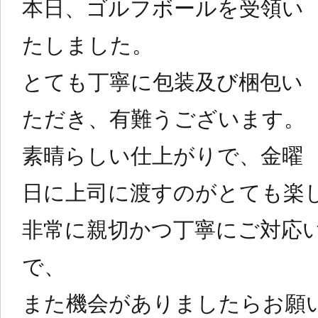
on
本日、ゴルフボールを受領い
たしました。
とても丁寧に包装及び梱包い
ただき、有難うございます。
素晴らしい仕上がりで、金曜
日に上司に渡すのがとても楽
非常に親切かつ丁寧にご対応
で、
また機会がありましたらお願