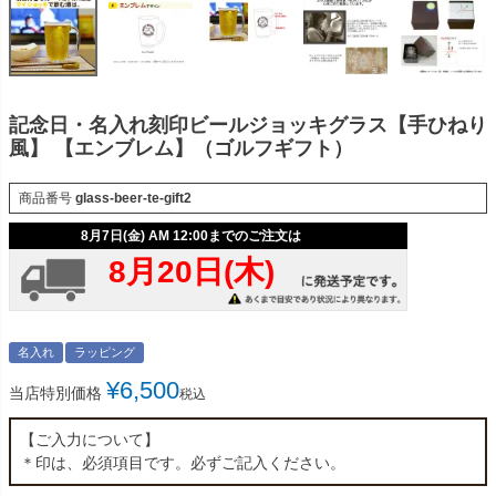
記念日・名入れ刻印ビールジョッキグラス【手ひねり
風】 【エンブレム】（ゴルフギフト）
商品番号
glass-beer-te-gift2
名入れ
ラッピング
¥
6,500
当店特別価格
税込
【ご入力について】
＊印は、必須項目です。必ずご記入ください。