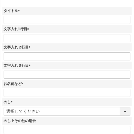
タイトル
(
必
須
文字入れ1行目
)
(
必
須
文字入れ２行目
)
(
必
須
文字入れ３行目
)
(
必
須
お名前など
)
(
必
須
のし
)
(
必
須
のし上その他の場合
)