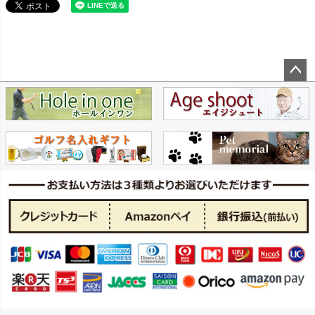
ペー
ジト
ップ
へ