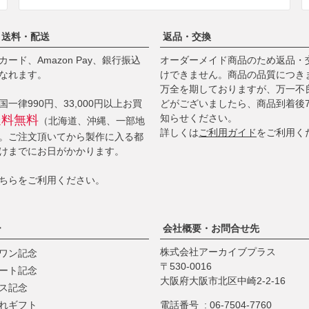
・送料・配送
返品・交換
ード、Amazon Pay、銀行振込
オーダーメイド商品のため返品・
なれます。
けできません。商品の品質につき
万全を期しておりますが、万一不
一律990円、33,000円以上お買
どがございましたら、商品到着後
知らせください。
送料無料
（北海道、沖縄、一部地
詳しくは
ご利用ガイド
をご利用く
。ご注文頂いてから製作に入る都
けまでにお日がかかります。
ちら
をご利用ください。
ー
会社概要・お問合せ先
株式会社アーカイブプラス
ワン記念
530-0016
ート記念
大阪府大阪市北区中崎2-2-16
ス記念
れギフト
電話番号
06-7504-7760