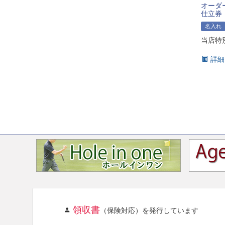
オーダ
仕立券
名入れ
当店特
詳細
領収書
（保険対応）を発行しています