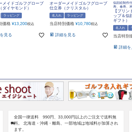
ーメイドゴルフグローブ
オーダーメイドゴルフグローブ
似顔絵制作
寿、傘寿、
（ダイヤモンド）
仕立券（クリスタル）
【プリン
ップ＆似
ラッピング
名入れ
ラッピング
ギフト）
別価格
¥
13,200
当店特別価格
¥
10,780
税込
税込
名入れ
を見る
詳細を見る
当店特別
詳細を
全国一律送料 990円、33,000円以上のご注文で送料無
料。 北海道・沖縄・離島、一部地域は地域料が加算され
ます。