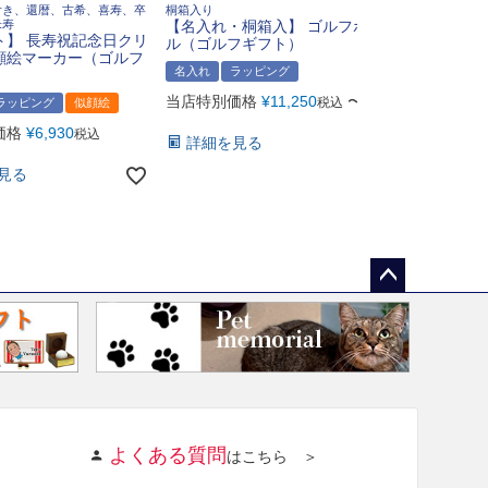
付き、還暦、古希、喜寿、卒
桐箱入り
光学ガラスト
米寿
【名入れ・桐箱入】 ゴルフボー
番：BW-228
ト】 長寿祝記念日クリ
ル（ゴルフギフト）
顔絵マーカー（ゴルフ
名入れ
ラ
名入れ
ラッピング
当店特別価
当店特別価格
¥
11,250
〜
税込
ラッピング
似顔絵
詳細を見
価格
¥
6,930
税込
詳細を見る
見る
ペー
ジト
ップ
へ
よくある質問
はこちら ＞