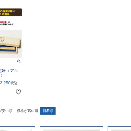
塗箸（アル
品）
3,250
税込
が安い順
価格が高い順
新着順