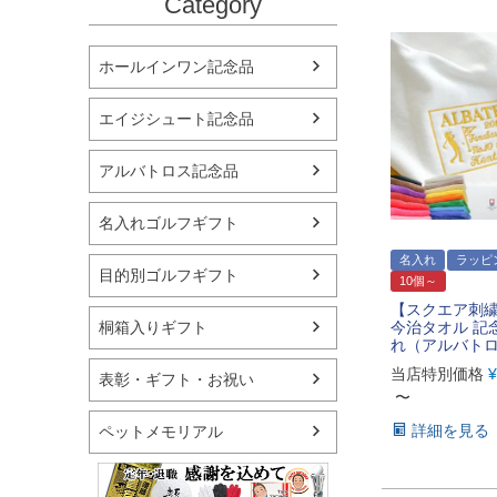
Category
ホールインワン記念品
エイジシュート記念品
アルバトロス記念品
名入れゴルフギフト
名入れ
ラッピ
目的別ゴルフギフト
10個～
【スクエア刺
桐箱入りギフト
今治タオル 記
れ（アルバト
当店特別価格
¥
表彰・ギフト・お祝い
〜
詳細を見る
ペットメモリアル