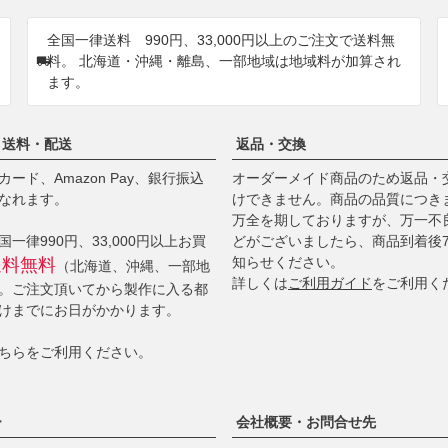
全国一律送料 990円、33,000円以上のご注文で送料無
料。 北海道・沖縄・離島、一部地域は地域料が加算され
ます。
・送料・配送
返品・交換
ード、Amazon Pay、銀行振込
オーダーメイド商品のため返品・
なれます。
けできません。商品の品質につき
万全を期しておりますが、万一不
一律990円、33,000円以上お買
どがございましたら、商品到着後
知らせください。
送料無料
（北海道、沖縄、一部地
詳しくは
ご利用ガイド
をご利用く
。ご注文頂いてから製作に入る都
けまでにお日がかかります。
ちら
をご利用ください。
ー
会社概要・お問合せ先