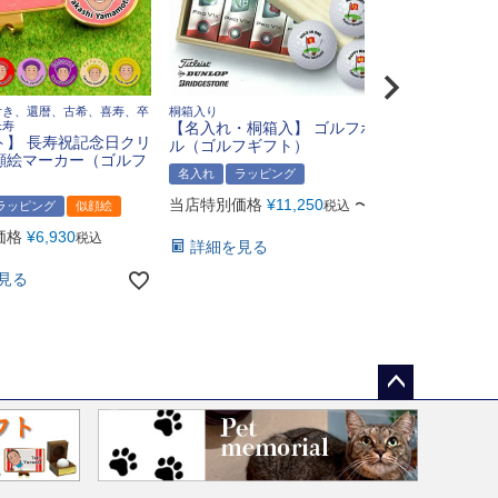
付き、還暦、古希、喜寿、卒
桐箱入り
光学ガラスト
米寿
【名入れ・桐箱入】 ゴルフボー
番：BW-228
ト】 長寿祝記念日クリ
ル（ゴルフギフト）
顔絵マーカー（ゴルフ
名入れ
ラ
名入れ
ラッピング
当店特別価
当店特別価格
¥
11,250
〜
税込
ラッピング
似顔絵
詳細を見
価格
¥
6,930
税込
詳細を見る
見る
ペー
ジト
ップ
へ