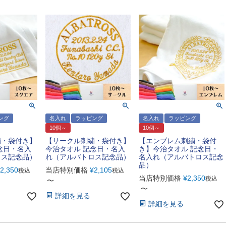
ング
名入れ
ラッピング
名入れ
ラッピング
10個～
10個～
繍・袋付き】
【サークル刺繍・袋付き】
【エンブレム刺繍・袋付
念日・名入
今治タオル 記念日・名入
き】今治タオル 記念日・
ロス記念品）
れ（アルバトロス記念品）
名入れ（アルバトロス記念
品）
2,350
当店特別価格
¥
2,105
税込
税込
当店特別価格
¥
2,350
税込
〜
〜
詳細を見る
詳細を見る