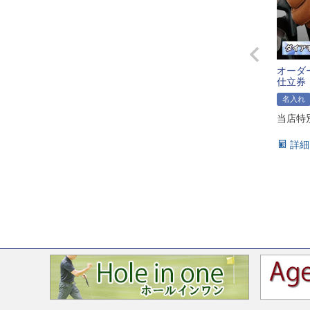
オーダ
仕立券
名入れ
当店特
詳細