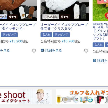
ーメイドゴルフグローブ
オーダーメイドゴルフグローブ
似顔絵制作
寿、傘寿、
（ダイヤモンド）
仕立券（クリスタル）
【プリン
ップ＆似
ラッピング
名入れ
ラッピング
ギフト）
別価格
¥
13,200
当店特別価格
¥
10,780
税込
税込
名入れ
を見る
詳細を見る
当店特別
詳細を