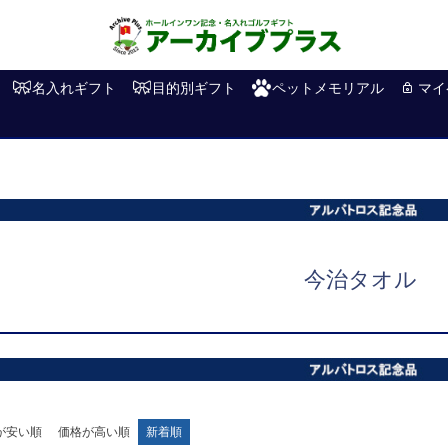
名入れギフト
目的別ギフト
ペットメモリアル
マイ
今治タオル
が安い順
価格が高い順
新着順