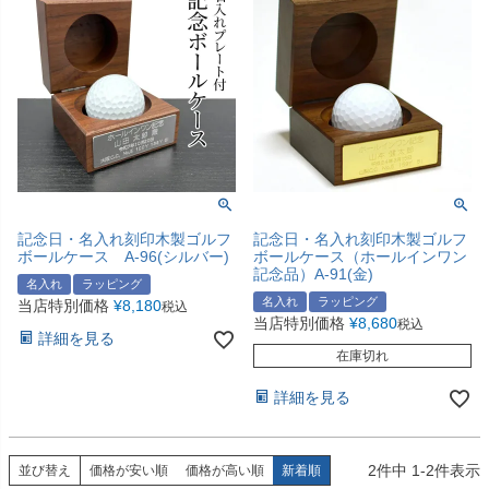
記念日・名入れ刻印木製ゴルフ
記念日・名入れ刻印木製ゴルフ
ボールケース A-96(シルバー)
ボールケース（ホールインワン
記念品）A-91(金)
名入れ
ラッピング
名入れ
ラッピング
当店特別価格
¥
8,180
税込
当店特別価格
¥
8,680
税込
詳細を見る
在庫切れ
詳細を見る
2
件中
1
-
2
件表示
並び替え
価格が安い順
価格が高い順
新着順