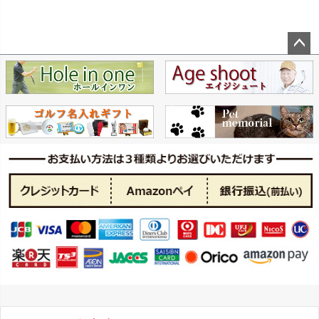
ペー
ジト
ップ
へ