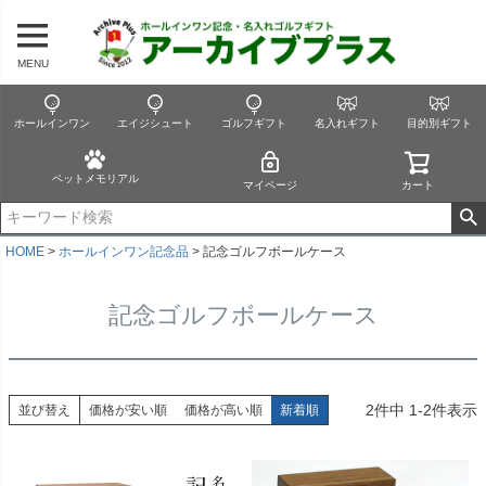
MENU
ホールインワン
エイジシュート
ゴルフギフト
名入れギフト
目的別ギフト
ペットメモリアル
マイページ
カート
HOME
ホールインワン記念品
記念ゴルフボールケース
記念ゴルフボールケース
2
件中
1
-
2
件表示
並び替え
価格が安い順
価格が高い順
新着順