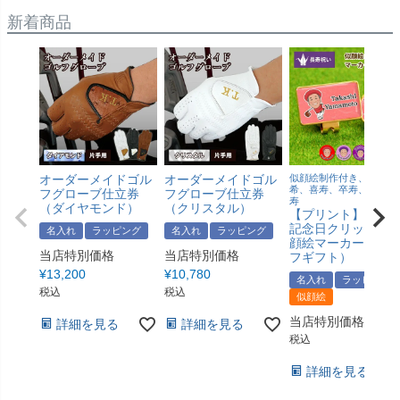
新着商品
オーダーメイドゴル
オーダーメイドゴル
似顔絵制作付き、還暦、
希、喜寿、卒寿、傘寿、
フグローブ仕立券
フグローブ仕立券
寿
（ダイヤモンド）
（クリスタル）
【プリント】 長寿
記念日クリップ＆
名入れ
ラッピング
名入れ
ラッピング
顔絵マーカー（ゴ
当店特別価格
当店特別価格
フギフト）
¥
13,200
¥
10,780
名入れ
ラッピング
税込
税込
似顔絵
当店特別価格
¥
6,9
詳細を見る
詳細を見る
税込
詳細を見る