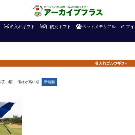
名入れギフト
目的別ギフト
ペットメモリアル
マイ
が安い順
価格が高い順
新着順