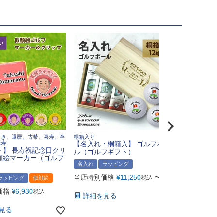
付き、還暦、古希、喜寿、卒
桐箱入り
光学ガラスト
米寿
【名入れ・桐箱入】 ゴルフボー
番：BW-228
ト】 長寿祝記念日クリ
ル（ゴルフギフト）
顔絵マーカー（ゴルフ
名入れ
ラ
名入れ
ラッピング
当店特別価
当店特別価格
¥
11,250
〜
税込
ラッピング
似顔絵
詳細を見
価格
¥
6,930
税込
詳細を見る
見る