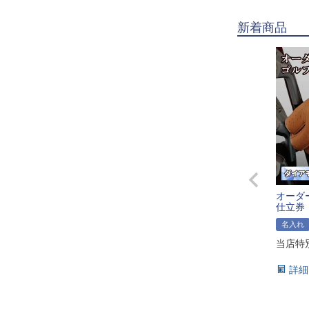
新着商品
オーダ
仕立券
名入れ
当店特
詳細