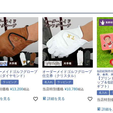
ーメイドゴルフグローブ
オーダーメイドゴルフグローブ
似顔絵制作
寿、傘寿、
（ダイヤモンド）
仕立券（クリスタル）
【プリン
ップ＆似
ラッピング
名入れ
ラッピング
ギフト）
別価格
¥
13,200
当店特別価格
¥
10,780
税込
税込
名入れ
を見る
詳細を見る
当店特別
詳細を