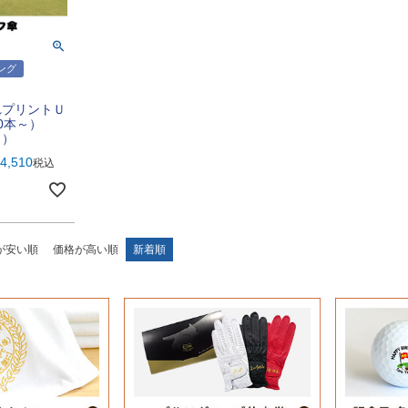
ング
れプリントＵ
0本～）
ト）
4,510
税込
が安い順
価格が高い順
新着順