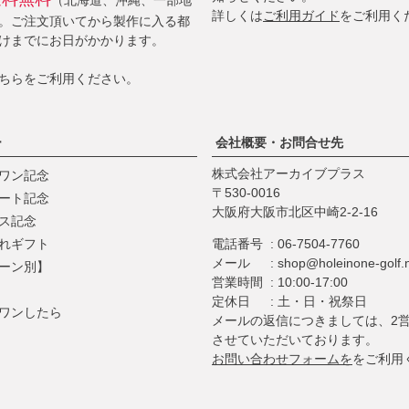
（北海道、沖縄、一部地
詳しくは
ご利用ガイド
をご利用く
。ご注文頂いてから製作に入る都
けまでにお日がかかります。
ちら
をご利用ください。
ー
会社概要・お問合せ先
株式会社アーカイブプラス
ワン記念
530-0016
ート記念
大阪府大阪市北区中崎2-2-16
ス記念
れギフト
電話番号
06-7504-7760
メール
shop@holeinone-golf.
ーン別】
営業時間
10:00-17:00
定休日
土・日・祝祭日
ワンしたら
メールの返信につきましては、2
させていただいております。
お問い合わせフォームを
をご利用