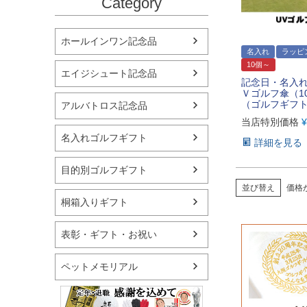
Category
ホールインワン記念品
名入れ
ラッピ
10個～
エイジシュート記念品
記念日・名入
Ｖゴルフ傘（1
（ゴルフギフ
アルバトロス記念品
当店特別価格
¥
名入れゴルフギフト
詳細を見る
目的別ゴルフギフト
並び替え
価格
桐箱入りギフト
表彰・ギフト・お祝い
ペットメモリアル