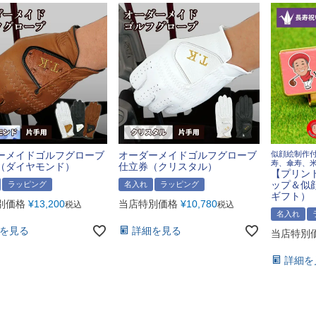
ーメイドゴルフグローブ
オーダーメイドゴルフグローブ
似顔絵制作
寿、傘寿、
（ダイヤモンド）
仕立券（クリスタル）
【プリン
ップ＆似
ラッピング
名入れ
ラッピング
ギフト）
別価格
¥
13,200
当店特別価格
¥
10,780
税込
税込
名入れ
を見る
詳細を見る
当店特別
詳細を