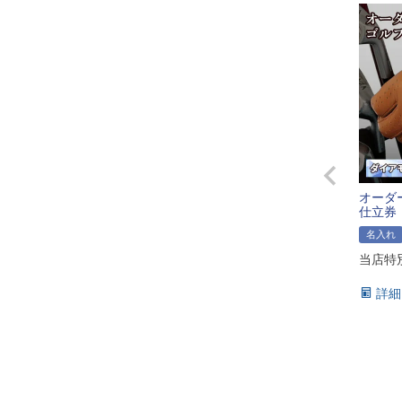
オーダ
仕立券
名入れ
当店特
詳細