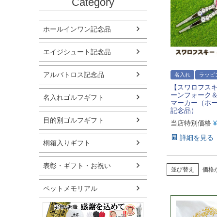
Category
ホールインワン記念品
エイジシュート記念品
アルバトロス記念品
名入れ
ラッピ
【スワロフスキ
ーンフォーク
名入れゴルフギフト
マーカー（ホ
記念品）
目的別ゴルフギフト
当店特別価格
¥
詳細を見る
桐箱入りギフト
表彰・ギフト・お祝い
並び替え
価格
ペットメモリアル