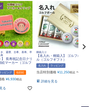
付き、還暦、古希、喜寿、卒
桐箱入り
光学ガラスト
米寿
【名入れ・桐箱入】 ゴルフボー
番：BW-228
ト】 長寿祝記念日クリ
ル（ゴルフギフト）
顔絵マーカー（ゴルフ
名入れ
ラ
名入れ
ラッピング
当店特別価
当店特別価格
¥
11,250
〜
税込
ラッピング
似顔絵
詳細を見
価格
¥
6,930
税込
詳細を見る
見る