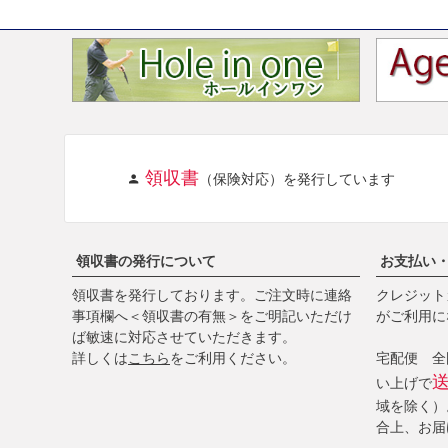
領収書
（保険対応）を発行しています
領収書の発行について
お支払い
領収書を発行しております。ご注文時に連絡
クレジットカ
事項欄へ＜領収書の有無＞をご明記いただけ
がご利用に
ば敏速に対応させていただきます。
詳しくは
こちら
をご利用ください。
宅配便 全国
い上げで
域を除く）
合上、お届