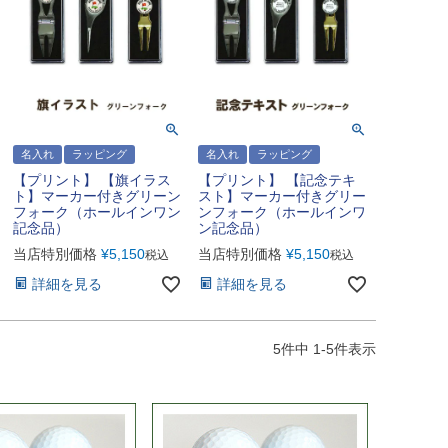
名入れ
ラッピング
名入れ
ラッピング
【プリント】 【旗イラス
【プリント】 【記念テキ
ト】マーカー付きグリーン
スト】マーカー付きグリー
フォーク（ホールインワン
ンフォーク（ホールインワ
記念品）
ン記念品）
当店特別価格
¥
5,150
当店特別価格
¥
5,150
税込
税込
詳細を見る
詳細を見る
5
件中
1
-
5
件表示