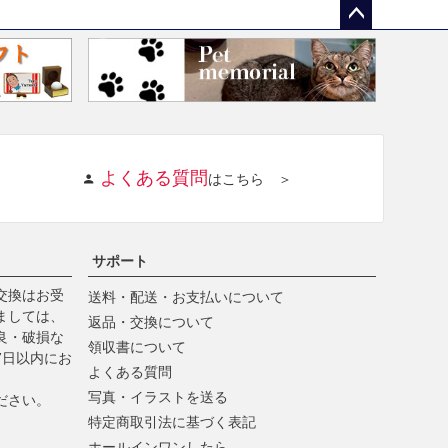
ペー
ジト
ップ
へ
よくある質問
はこちら ＞
サポート
交換はお受
送料・配送・お支払いについて
ましては、
返品・交換について
良・破損な
領収書について
7日以内にお
よくある質問
写真・イラストを送る
ださい。
特定商取引法に基づく表記
ホールインワンしたら