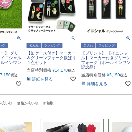
ング
名入れ
ラッピング
名入れ
ラッピング
ー】 グリ
【缶ケース付き】マーカー
【プリント】 【イニシャ
＆イニシャル
＆グリーンフォーク欲ばり
ル】マーカー付きグリーン
ールインワン
４点セット
フォーク（ホールインワン
記念品）
当店特別価格
¥
14,170
税込
7,150
当店特別価格
¥
5,150
税込
税込
詳細を見る
詳細を見る
が安い順
価格が高い順
新着順