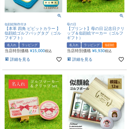
似顔絵制作付き
母の日
【本革 四角 ビビットカラー 】
【プリント】母の日 記念日クリ
似顔絵ゴルフバッグタグ（ゴル
ップ＆似顔絵マーカー（ゴルフ
フギフト）
ギフト）
名入れ
ラッピング
名入れ
ラッピング
似顔絵
当店特別価格
¥
15,000
当店特別価格
¥
6,930
税込
税込
詳細を見る
詳細を見る