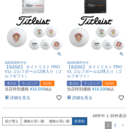
似顔絵制作付き
似顔絵制作付き
【似顔絵】 タイトリスト PRO
【似顔絵】 タイトリスト PRO
V1x ゴルフボール12球入り（ゴ
V1 ゴルフボール12球入り（ゴ
ルフギフト）
ルフギフト）
名入れ
ラッピング
似顔絵
名入れ
ラッピング
似顔絵
当店特別価格
¥
16,500
当店特別価格
¥
16,500
税込
税込
詳細を見る
詳細を見る
48
件中
1
-
30
件表示
並び替え
価格が安い順
価格が高い順
新着順
1
2