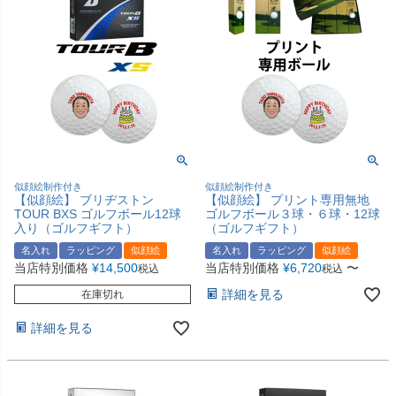
似顔絵制作付き
似顔絵制作付き
【似顔絵】 ブリヂストン
【似顔絵】 プリント専用無地
TOUR BXS ゴルフボール12球
ゴルフボール３球・６球・12球
入り（ゴルフギフト）
（ゴルフギフト）
名入れ
ラッピング
似顔絵
名入れ
ラッピング
似顔絵
当店特別価格
¥
14,500
当店特別価格
¥
6,720
〜
税込
税込
詳細を見る
在庫切れ
詳細を見る