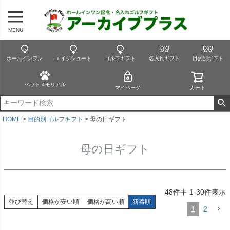
MENU
ホールインワン
エイジシュート
ゴルフギフト
名入れギフト
目的別ギフト
ペットメモリアル
マイページ
カート
HOME
目的別ゴルフギフト
母の日ギフト
母の日ギフト
48
件中
1
-
30
件表示
並び替え
価格が安い順
価格が高い順
新着順
1
2