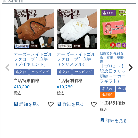
オーダーメイドゴル
オーダーメイドゴル
似顔絵制作付き、還暦、
希、喜寿、卒寿、傘寿、
フグローブ仕立券
フグローブ仕立券
寿
（ダイヤモンド）
（クリスタル）
【プリント】 長寿
記念日クリップ＆
名入れ
ラッピング
名入れ
ラッピング
顔絵マーカー（ゴ
当店特別価格
当店特別価格
フギフト）
¥
13,200
¥
10,780
名入れ
ラッピング
税込
税込
似顔絵
当店特別価格
¥
6,9
詳細を見る
詳細を見る
税込
詳細を見る