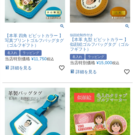
【本革 四角 ビビットカラー 】
似顔絵制作付き
【本革 丸型 ビビットカラー 】
写真プリントゴルフバッグタグ
似顔絵ゴルフバッグタグ（ゴル
（ゴルフギフト）
フギフト）
名入れ
ラッピング
名入れ
ラッピング
当店特別価格
¥
11,750
税込
当店特別価格
¥
15,000
税込
詳細を見る
詳細を見る