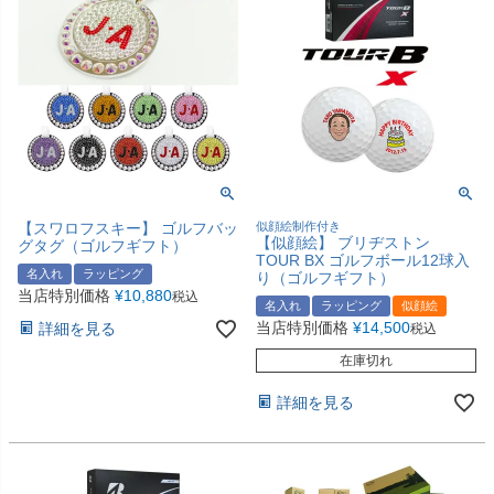
【スワロフスキー】 ゴルフバッ
似顔絵制作付き
【似顔絵】 ブリヂストン
グタグ（ゴルフギフト）
TOUR BX ゴルフボール12球入
名入れ
ラッピング
り（ゴルフギフト）
当店特別価格
¥
10,880
税込
名入れ
ラッピング
似顔絵
当店特別価格
¥
14,500
詳細を見る
税込
在庫切れ
詳細を見る