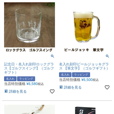
記念日・名入れ刻印ロックグラ
名入れ刻印ビールジョッキグラ
ス【ゴルフスイング】（ゴルフ
ス 【筆文字】（ゴルフギフト）
ギフト）
名入れ
ラッピング
名入れ
ラッピング
当店特別価格
¥
6,500
税込
当店特別価格
¥
6,580
税込
詳細を見る
詳細を見る