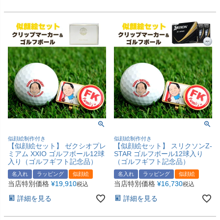
似顔絵制作付き
似顔絵制作付き
【似顔絵セット】 ゼクシオプレ
【似顔絵セット】 スリクソンZ-
ミアム XXIO ゴルフボール12球
STAR ゴルフボール12球入り
入り（ゴルフギフト記念品）
（ゴルフギフト記念品）
名入れ
ラッピング
似顔絵
名入れ
ラッピング
似顔絵
当店特別価格
¥
19,910
当店特別価格
¥
16,730
税込
税込
詳細を見る
詳細を見る