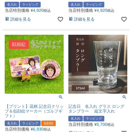
名入れ
ラッピング
名入れ
ラッピング
当店特別価格
¥
4,920
当店特別価格
¥
4,920
税込
税込
詳細を見る
詳細を見る
【プリント】花柄 記念日クリッ
記念日 名入れ グラス ロング
プ＆似顔絵マーカー（ゴルフギ
タンブラー 縦文字入れ
フト）
名入れ
ラッピング
名入れ
ラッピング
似顔絵
当店特別価格
¥
5,700
税込
当店特別価格
¥
6,930
税込