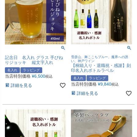
記念日 名入れ グラス 手びね
雪彦山、舞ここちブルー、魔界への誘
い、神戸ワイン
りジョッキ 縦文字入れ
【桐箱入り・退職祝・感謝】刻
印名入れボトルラベル
名入れ
ラッピング
当店特別価格
¥
6,500
税込
名入れ
ラッピング
当店特別価格
¥
9,840
税込
詳細を見る
詳細を見る