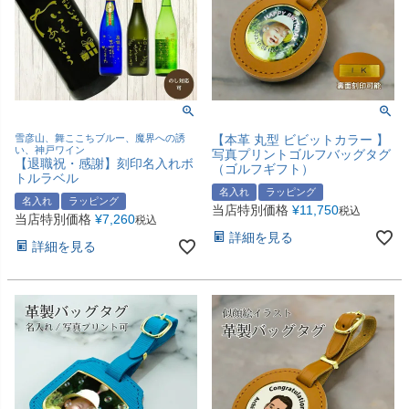
雪彦山、舞ここちブルー、魔界への誘
【本革 丸型 ビビットカラー 】
い、神戸ワイン
写真プリントゴルフバッグタグ
【退職祝・感謝】刻印名入れボ
（ゴルフギフト）
トルラベル
名入れ
ラッピング
名入れ
ラッピング
当店特別価格
¥
11,750
税込
当店特別価格
¥
7,260
税込
詳細を見る
詳細を見る