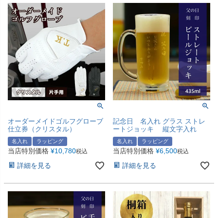
オーダーメイドゴルフグローブ
記念日 名入れ グラス ストレ
仕立券（クリスタル）
ートジョッキ 縦文字入れ
名入れ
ラッピング
名入れ
ラッピング
当店特別価格
¥
10,780
当店特別価格
¥
6,500
税込
税込
詳細を見る
詳細を見る