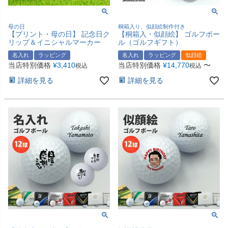
母の日
桐箱入り、似顔絵制作付き
【プリント・母の日】 記念日ク
【桐箱入・似顔絵】 ゴルフボー
リップ＆イニシャルマーカー
ル（ゴルフギフト）
名入れ
ラッピング
名入れ
ラッピング
似顔絵
当店特別価格
¥
3,410
当店特別価格
¥
14,770
〜
税込
税込
詳細を見る
詳細を見る