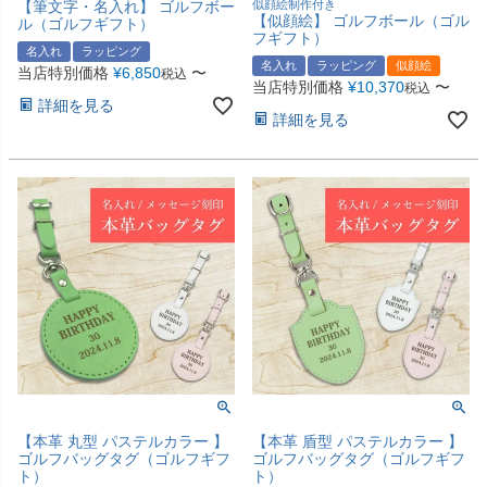
【筆文字・名入れ】 ゴルフボー
似顔絵制作付き
【似顔絵】 ゴルフボール（ゴル
ル（ゴルフギフト）
フギフト）
名入れ
ラッピング
名入れ
ラッピング
似顔絵
当店特別価格
¥
6,850
〜
税込
当店特別価格
¥
10,370
〜
税込
詳細を見る
詳細を見る
【本革 丸型 パステルカラー 】
【本革 盾型 パステルカラー 】
ゴルフバッグタグ（ゴルフギフ
ゴルフバッグタグ（ゴルフギフ
ト）
ト）