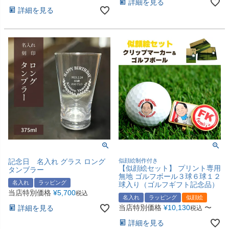
詳細を見る
詳細を見る
記念日 名入れ グラス ロング
似顔絵制作付き
【似顔絵セット】 プリント専用
タンブラー
無地 ゴルフボール３球６球１２
名入れ
ラッピング
球入り（ゴルフギフト記念品）
当店特別価格
¥
5,700
税込
名入れ
ラッピング
似顔絵
当店特別価格
¥
10,130
〜
詳細を見る
税込
詳細を見る