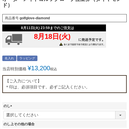
ド）
商品番号
golfglove-diamond
名入れ
ラッピング
¥
13,200
当店特別価格
税込
【ご入力について】
＊印は、必須項目です。必ずご記入ください。
のし
(
必
須
のし上その他の場合
)