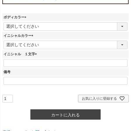
ボディカラー
(
必
須
イニシャルカラー
)
(
必
須
イニシャル １文字
)
(
必
須
備考
)
お気に入りに登録する
カートに入れる