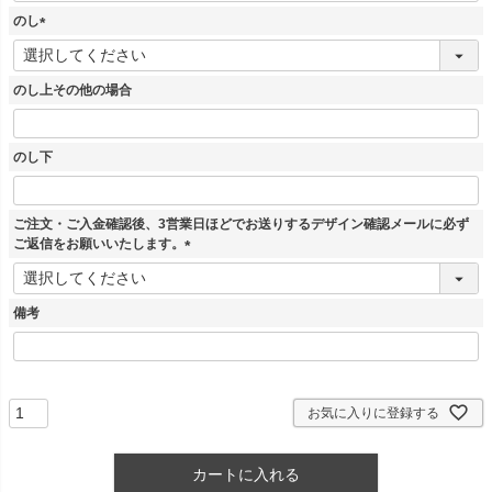
須
のし
)
(
必
須
のし上その他の場合
)
のし下
ご注文・ご入金確認後、3営業日ほどでお送りするデザイン確認メールに必ず
ご返信をお願いいたします。
(
必
須
備考
)
お気に入りに登録する
カートに入れる