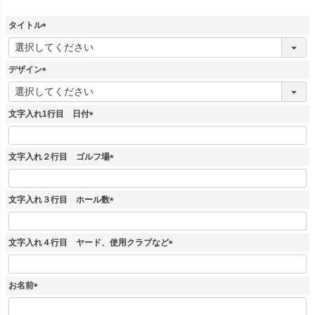
タイトル
(
必
須
デザイン
)
(
必
須
文字入れ1行目 日付
)
(
必
須
文字入れ２行目 ゴルフ場
)
(
必
須
文字入れ３行目 ホール数
)
(
必
須
文字入れ４行目 ヤード、使用クラブなど
)
(
必
須
お名前
)
(
必