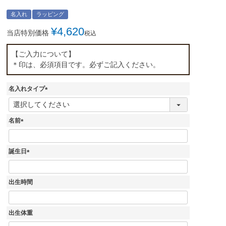
名入れ
ラッピング
¥
4,620
当店特別価格
税込
【ご入力について】
＊印は、必須項目です。必ずご記入ください。
名入れタイプ
(
必
須
名前
)
(
必
須
誕生日
)
(
必
須
出生時間
)
出生体重