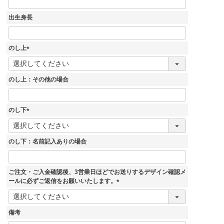
出生身長
のし上
(
必
須
のし上：その他の場合
)
のし下
(
必
須
のし下：名前記入ありの場合
)
ご注文・ご入金確認後、3営業日ほどでお送りするデザイン確認メ
ールに必ずご返信をお願いいたします。
(
必
須
備考
)